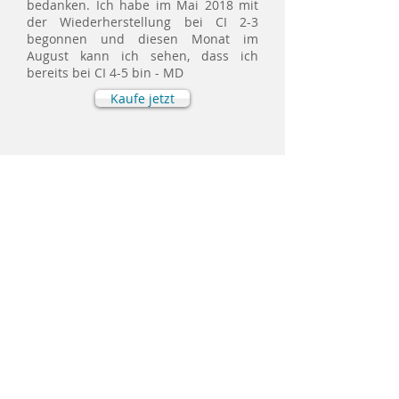
bedanken. Ich habe im Mai 2018 mit
der Wiederherstellung bei CI 2-3
begonnen und diesen Monat im
August kann ich sehen, dass ich
bereits bei CI 4-5 bin - MD
Kaufe jetzt
Vorhautrestauration
Benutzerhandbücher zur
Vorhautwiederherstellung
Vorhaut-Restaurierungsgeräte
CI-Index
Vorteile und
Nutzung
Messung
Links
Online-Shop
Einkaufswagen